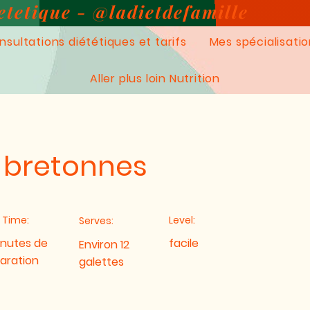
etetique - @ladietdefamille
nsultations diététiques et tarifs
Mes spécialisati
Aller plus loin Nutrition
 bretonnes
 Time:
Level:
Serves:
inutes de
facile
Environ 12
aration
galettes