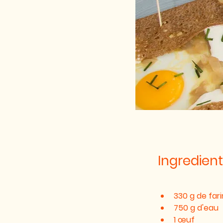
Ingredient
330 g de fari
750 g d'eau
1 œuf 