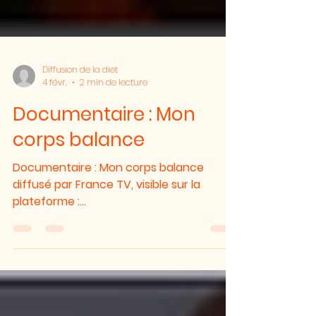
Diffusion de la diet
4 févr.
2 min de lecture
Documentaire : Mon
corps balance
Documentaire : Mon corps balance
diffusé par France TV, visible sur la
plateforme :
https://www.france.tv/france-3/centre-
val-de-loire/la-france-en-vrai-
centre/8092869-mon-corps-
balance.html Portraits et suivis de jeunes