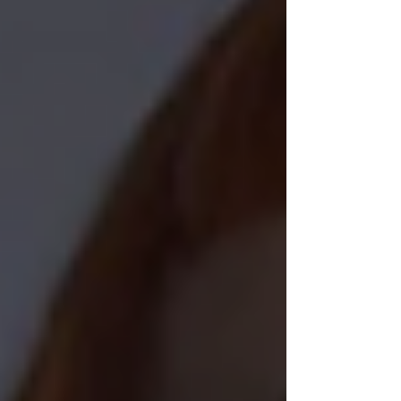
en situation d'obésité au sein d'une
clinique spécialisée. Vous serez bluffés
par leur courage et leur résilience face à
leur maladie et face à la caméra, aussi.
Résumé de la plateforme : "Qui n'est
jamais monté sur une balance ? Ni vous,
ni moi et sûrement p